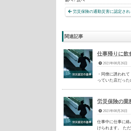
前へ / 次へ
労災保険の通勤災害に認定され
関連記事
仕事帰りに飲
2021年08月26日
・同僚に誘われて
っていた店だった
労災保険の業
2021年08月26日
仕事中に仕事に絡
けられます。 ただ