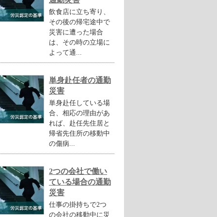
飲食店に立ち寄り、
その後の帰宅途中で
災害に遭った場合
は、その時の立場に
よって通...
単身赴任者の通勤
災害
単身赴任している場
合、相応の理由があ
れば、赴任先住居と
帰省先住所の移動中
の傷病...
2つの会社で働い
ている場合の通勤
災害
仕事の掛持ちで2つ
の会社の移動中に災