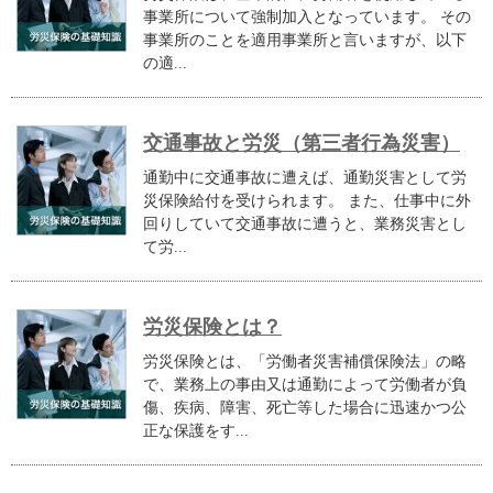
事業所について強制加入となっています。 その
事業所のことを適用事業所と言いますが、以下
の適...
交通事故と労災（第三者行為災害）
通勤中に交通事故に遭えば、通勤災害として労
災保険給付を受けられます。 また、仕事中に外
回りしていて交通事故に遭うと、業務災害とし
て労...
労災保険とは？
労災保険とは、「労働者災害補償保険法」の略
で、業務上の事由又は通勤によって労働者が負
傷、疾病、障害、死亡等した場合に迅速かつ公
正な保護をす...