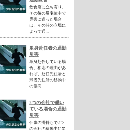
飲食店に立ち寄り、
その後の帰宅途中で
災害に遭った場合
は、その時の立場に
よって通...
単身赴任者の通勤
災害
単身赴任している場
合、相応の理由があ
れば、赴任先住居と
帰省先住所の移動中
の傷病...
2つの会社で働い
ている場合の通勤
災害
仕事の掛持ちで2つ
の会社の移動中に災