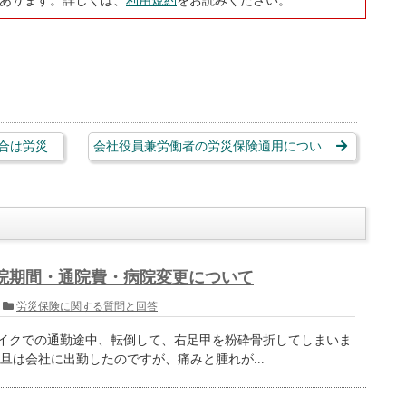
あります。詳しくは、
利用規約
をお読みください。
は労災...
会社役員兼労働者の労災保険適用につい...
院期間・通院費・病院変更について
労災保険に関する質問と回答
バイクでの通勤途中、転倒して、右足甲を粉砕骨折してしまいま
旦は会社に出勤したのですが、痛みと腫れが...