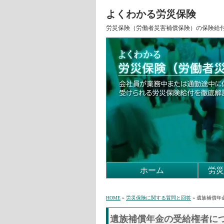
よくわかる労災保険
労災保険（労働者災害補償保険）の保険給
ホーム
労災
HOME
»
労災保険に関する質問と回答
» 遺族補償
遺族補償年金の受給権者に