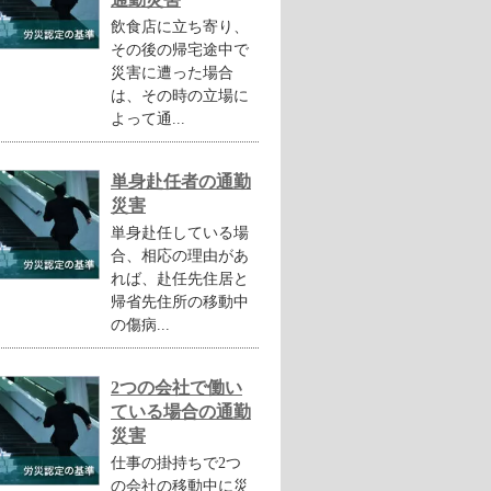
飲食店に立ち寄り、
その後の帰宅途中で
災害に遭った場合
は、その時の立場に
よって通...
単身赴任者の通勤
災害
単身赴任している場
合、相応の理由があ
れば、赴任先住居と
帰省先住所の移動中
の傷病...
2つの会社で働い
ている場合の通勤
災害
仕事の掛持ちで2つ
の会社の移動中に災